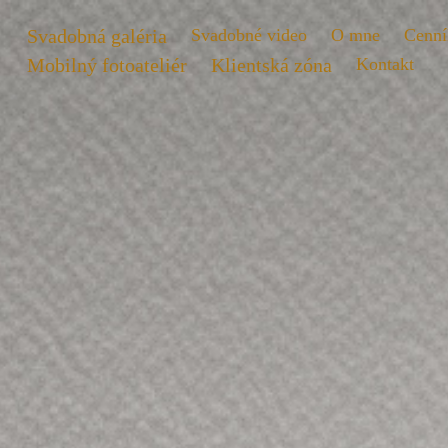
Svadobná galéria
Svadobné video
O mne
Cenní
Mobilný fotoateliér
Klientská zóna
Kontakt