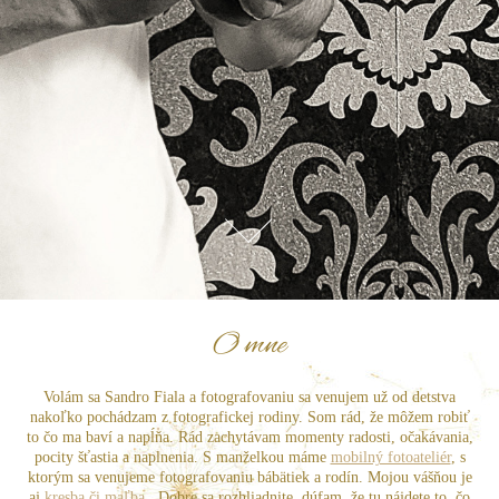
O mne
Volám sa Sandro Fiala a fotografovaniu sa venujem už od detstva
nakoľko pochádzam z fotografickej rodiny. Som rád, že môžem robiť
to čo ma baví a napĺňa. Rád zachytávam momenty radosti, očakávania,
pocity šťastia a naplnenia. S manželkou máme
mobilný fotoateliér
, s
ktorým sa venujeme fotografovaniu bábätiek a rodín. Mojou vášňou je
aj
kresba či maľba
. Dobre sa rozhliadnite, dúfam, že tu nájdete to, čo