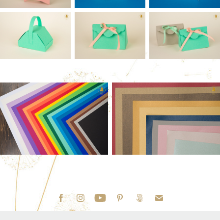
© Autorské práva: všetky fotografie a texty uvedené na týchto stránkach sú výhradným vlastníctvom